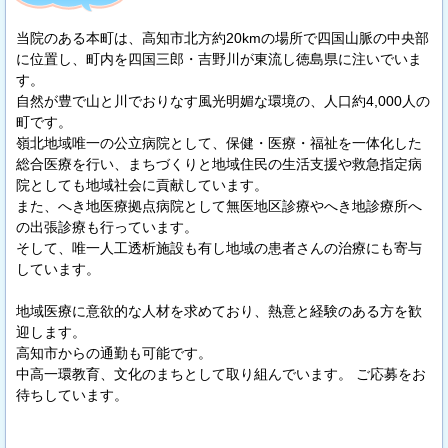
当院のある本町は、高知市北方約20kmの場所で四国山脈の中央部
に位置し、町内を四国三郎・吉野川が東流し徳島県に注いでいま
す。
自然が豊で山と川でおりなす風光明媚な環境の、人口約4,000人の
町です。
嶺北地域唯一の公立病院として、保健・医療・福祉を一体化した
総合医療を行い、まちづくりと地域住民の生活支援や救急指定病
院としても地域社会に貢献しています。
また、へき地医療拠点病院として無医地区診療やへき地診療所へ
の出張診療も行っています。
そして、唯一人工透析施設も有し地域の患者さんの治療にも寄与
しています。
地域医療に意欲的な人材を求めており、熱意と経験のある方を歓
迎します。
高知市からの通勤も可能です。
中高一環教育、文化のまちとして取り組んでいます。 ご応募をお
待ちしています。