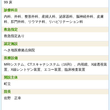
99 床
診療科目
内科、外科、整形外科、産婦人科、泌尿器科、脳神経外科、皮膚
科、肛門外科、リウマチ科、リハビリテーション科
救急指定
救急指定あり
認定施設
へき地医療拠点病院
医療設備
MRIシステム、CTスキャナシステム（16列）、内視鏡、X線透視装
置、X線レントゲン装置、エコー装置、臨床検査装置
開設主体
町立
院長
佐野 正幸