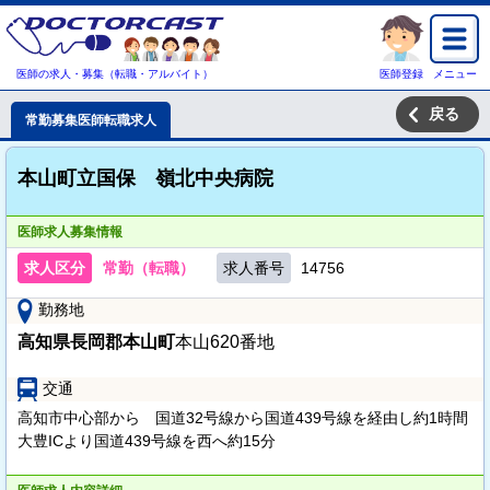
医師の求人・募集（転職・アルバイト）
医師登録
メニュー
戻る
常勤募集医師転職求人
本山町立国保 嶺北中央病院
医師求人募集情報
求人区分
常勤（転職）
求人番号
14756
勤務地
高知県長岡郡本山町
本山620番地
交通
高知市中心部から 国道32号線から国道439号線を経由し約1時間
大豊ICより国道439号線を西へ約15分