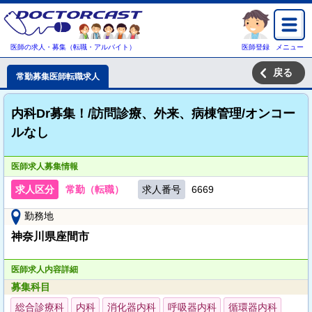
医師の求人・募集（転職・アルバイト）
医師登録
メニュー
戻る
常勤募集医師転職求人
内科Dr募集！/訪問診療、外来、病棟管理/オンコー
ルなし
医師求人募集情報
求人区分
常勤（転職）
求人番号
6669
勤務地
神奈川県座間市
医師求人内容詳細
募集科目
総合診療科
内科
消化器内科
呼吸器内科
循環器内科