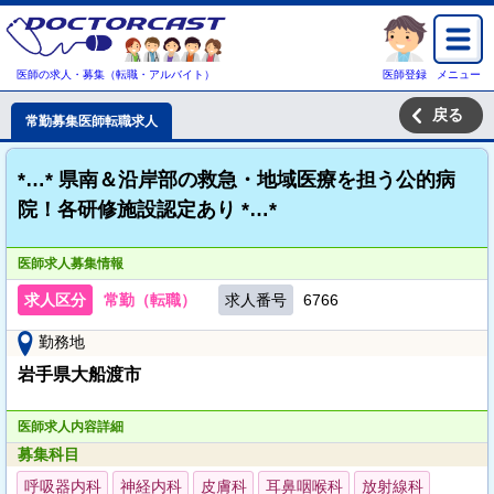
医師の求人・募集（転職・アルバイト）
医師登録
メニュー
戻る
常勤募集医師転職求人
*…* 県南＆沿岸部の救急・地域医療を担う公的病
院！各研修施設認定あり *…*
医師求人募集情報
求人区分
常勤（転職）
求人番号
6766
勤務地
岩手県大船渡市
医師求人内容詳細
募集科目
呼吸器内科
神経内科
皮膚科
耳鼻咽喉科
放射線科