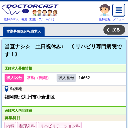
医師の求人・募集（転職・アルバイト）
医師登録
メニュー
戻る
常勤募集医師転職求人
当直ナシ☆ 土日祝休み♪ 《 リハビリ専門病院で
す！》
医師求人募集情報
求人区分
常勤（転職）
求人番号
14662
勤務地
福岡県北九州市小倉北区
医師求人内容詳細
募集科目
内科
整形外科
リハビリテーション科