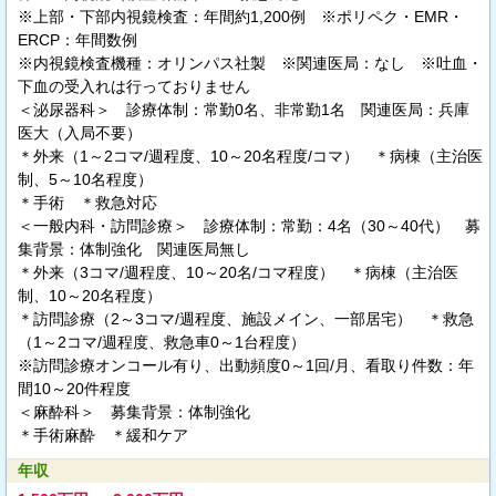
※上部・下部内視鏡検査：年間約1,200例 ※ポリペク・EMR・
ERCP：年間数例
※内視鏡検査機種：オリンパス社製 ※関連医局：なし ※吐血・
下血の受入れは行っておりません
＜泌尿器科＞ 診療体制：常勤0名、非常勤1名 関連医局：兵庫
医大（入局不要）
＊外来（1～2コマ/週程度、10～20名程度/コマ） ＊病棟（主治医
制、5～10名程度）
＊手術 ＊救急対応
＜一般内科・訪問診療＞ 診療体制：常勤：4名（30～40代） 募
集背景：体制強化 関連医局無し
＊外来（3コマ/週程度、10～20名/コマ程度） ＊病棟（主治医
制、10～20名程度）
＊訪問診療（2～3コマ/週程度、施設メイン、一部居宅） ＊救急
（1～2コマ/週程度、救急車0～1台程度）
※訪問診療オンコール有り、出動頻度0～1回/月、看取り件数：年
間10～20件程度
＜麻酔科＞ 募集背景：体制強化
＊手術麻酔 ＊緩和ケア
年収