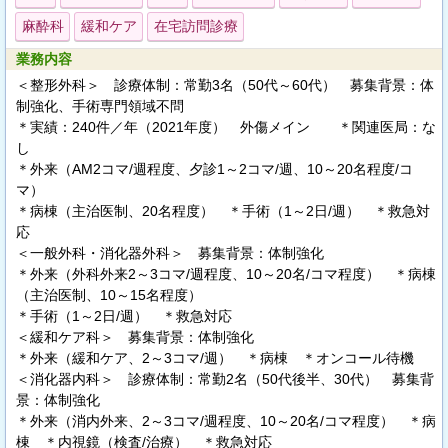
麻酔科
緩和ケア
在宅訪問診療
業務内容
＜整形外科＞ 診療体制：常勤3名（50代～60代） 募集背景：体
制強化、手術専門領域不問
＊実績：240件／年（2021年度） 外傷メイン ＊関連医局：な
し
＊外来（AM2コマ/週程度、夕診1～2コマ/週、10～20名程度/コ
マ）
＊病棟（主治医制、20名程度） ＊手術（1～2日/週） ＊救急対
応
＜一般外科・消化器外科＞ 募集背景：体制強化
＊外来（外科外来2～3コマ/週程度、10～20名/コマ程度） ＊病棟
（主治医制、10～15名程度）
＊手術（1～2日/週） ＊救急対応
＜緩和ケア科＞ 募集背景：体制強化
＊外来（緩和ケア、2～3コマ/週） ＊病棟 ＊オンコール待機
＜消化器内科＞ 診療体制：常勤2名（50代後半、30代） 募集背
景：体制強化
＊外来（消内外来、2～3コマ/週程度、10～20名/コマ程度） ＊病
棟 ＊内視鏡（検査/治療） ＊救急対応