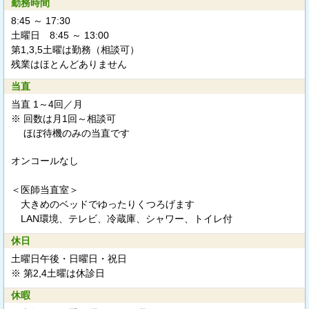
勤務時間
8:45 ～ 17:30
土曜日 8:45 ～ 13:00
第1,3,5土曜は勤務（相談可）
残業はほとんどありません
当直
当直 1～4回／月
※ 回数は月1回～相談可
ほぼ待機のみの当直です
オンコールなし
＜医師当直室＞
大きめのベッドでゆったりくつろげます
LAN環境、テレビ、冷蔵庫、シャワー、トイレ付
休日
土曜日午後・日曜日・祝日
※ 第2,4土曜は休診日
休暇