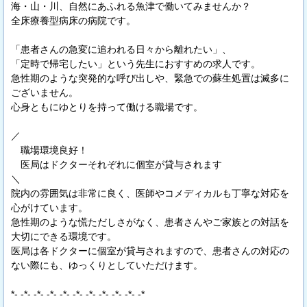
海・山・川、自然にあふれる魚津で働いてみませんか？
全床療養型病床の病院です。
「患者さんの急変に追われる日々から離れたい」、
「定時で帰宅したい」という先生におすすめの求人です。
急性期のような突発的な呼び出しや、緊急での蘇生処置は滅多に
ございません。
心身ともにゆとりを持って働ける職場です。
／
職場環境良好！
医局はドクターそれぞれに個室が貸与されます
＼
院内の雰囲気は非常に良く、医師やコメディカルも丁寧な対応を
心がけています。
急性期のような慌ただしさがなく、患者さんやご家族との対話を
大切にできる環境です。
医局は各ドクターに個室が貸与されますので、患者さんの対応の
ない際にも、ゆっくりとしていただけます。
*- -*- -*- -*- -*- -*- -*- -*- -*- -*- -*