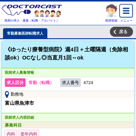
医師の求人・募集（転職・アルバイト）
医師登録
メニュー
戻る
常勤募集医師転職求人
《ゆったり療養型病院》週4日＋土曜隔週（免除相
談ok）OCなし◎当直月1回～ok
医師求人募集情報
求人区分
常勤（転職）
求人番号
4724
勤務地
富山県魚津市
医師求人内容詳細
募集科目
内科
老年内科