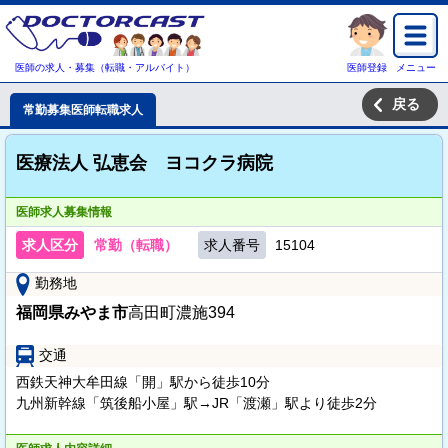
医師の求人・募集（転職・アルバイト）
医師登録
メニュー
戻る
常勤募集医師転職求人
医療法人 弘恵会 ヨコクラ病院
医師求人募集情報
求人区分
常勤（転職）
求人番号
15104
勤務地
福岡県みやま市
高田町濃施394
交通
西鉄天神大牟田線「開」駅から徒歩10分
九州新幹線「筑後船小屋」駅→JR「渡瀬」駅より徒歩2分