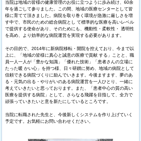
当院は地域の皆様の健康管理のお役に立つように歩み続け、60余
年を過ごして参りました。この間、地域の医療センターとして皆
様に育てて頂きました。病院を取り巻く環境が急激に厳しさを増
す中で、市民のための総合病院とし て標準的な医療を高いレベル
で提供する使命があり、そのためにも、機動性・柔軟性・ 透明性
を高め、より効率的な病院運営を実現する必要があります。
その目的で、2014年に新病院移転・開院を控えており、今まで以
上に、「地域の皆様に真心と誠意の医療で貢献 する」ことと、職
員一人一人が「豊かな知識」「優れた技術」「患者さんの立場に
たった暖 かい心」を持つ様、日々研鑚に努め、地域の病院として
信頼できる病院づくりに励んでいきます。今後ますます、夢のあ
る・元気の出る・やりがいのある病院運営を一人ひとり、一緒に
考えていきたいと思っております。また、「患者中心の質の高い
医療を提供する病院」として、さらなる飛躍を目指して、全力で
頑張っていきたいと意を新たにしているところです。
当院に転職された先生と、今後新しくシステムを作り上げていく
予定です。お気軽にお問い合わせください。