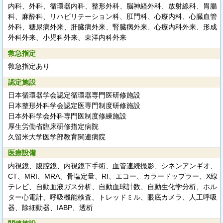
内科、外科、循環器内科、整形外科、脳神経外科、放射線科、胃腸
科、麻酔科、リハビリテーション科、肛門科、心療内科、心臓血管
外科、糖尿病外来、肝臓病外来、腎臓病外来、心療内科外来、形成
外科外来、小児科外来、東洋内科外来
救急指定
救急指定あり
認定施設
日本循環器学会認定循環器専門医研修施設
日本整形外科学会認定医専門制度研修施設
日本外科学会外科専門医制度修練施設
厚生労働省臨床研修指定病院
久留米大学医学部教育関連病院
医療設備
内視鏡、腹腔鏡、内視鏡下手術、血管連続撮影、シネンアンギオ、
CT、MRI、MRA、骨塩定量、RI、エコー、カラードップラー、X線
テレビ、自動血液ガス分析、自動血球計数、自動生化学分析、ホル
ター心電計、呼吸機能検査、トレッドミル、眼底カメラ、人工呼吸
器、除細動器、IABP、透析