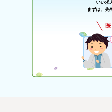
いい求
まずは、先
医