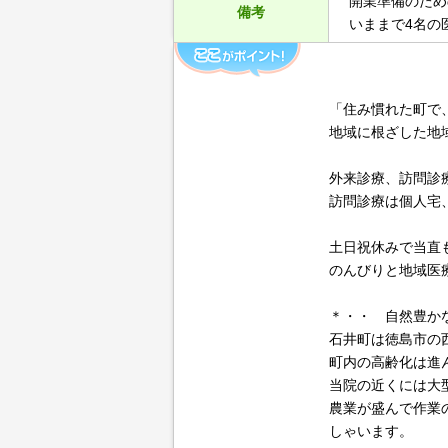
開業準備のため
備考
いままで4名の
「住み慣れた町で
地域に根ざした地
外来診療、訪問診
訪問診療は個人宅
土日祝休みで当直
のんびりと地域医
＊・・ 自然豊か
石井町は徳島市の
町内の高齢化は進
当院の近くには大
農業が盛んで作業
しゃいます。