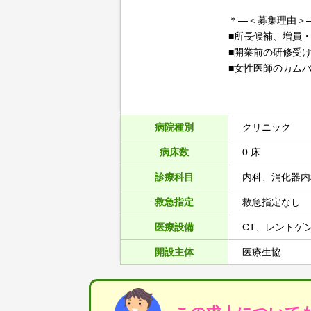
＊―＜募集理由＞
■所長候補、増員
■開業前の研修受
■女性医師のカム
病院種別
クリニック
病床数
0 床
診療科目
内科、消化器内
救急指定
救急指定なし
医療設備
CT、レントゲ
開設主体
医療生協