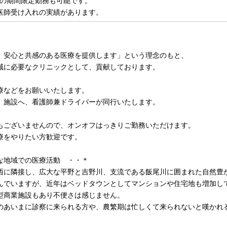
の期間限定勤務も可能です。
医師受け入れの実績があります。
、安心と共感のある医療を提供します」という理念のもと、
域に必要なクリニックとして、貢献しております。
療などをお願いいたします。
、施設へ、看護師兼ドライバーが同行いたします。
もございませんので、オンオフはっきりご勤務いただけます。
療をやりたい方歓迎です。
な地域での医療活動 ・・＊
西に隣接し、広大な平野と吉野川、支流である飯尾川に囲まれた自然豊
んでいますが、近年はベッドタウンとしてマンションや住宅地も増加し
型商業施設もあり不便さは感じません。
のあいまに診察に来られる方や、農繁期は忙しくて来られないと嘆かれ