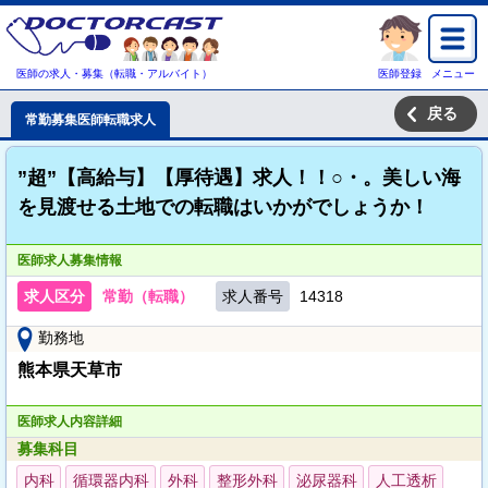
医師の求人・募集（転職・アルバイト）
医師登録
メニュー
戻る
常勤募集医師転職求人
”超”【高給与】【厚待遇】求人！！○・。美しい海
を見渡せる土地での転職はいかがでしょうか！
医師求人募集情報
求人区分
常勤（転職）
求人番号
14318
勤務地
熊本県天草市
医師求人内容詳細
募集科目
内科
循環器内科
外科
整形外科
泌尿器科
人工透析