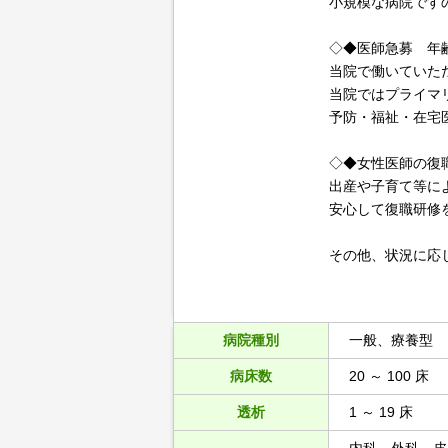
小規模な病院です
◇◆医師急募 年
当院で働いていた
当院ではプライマ
予防・福祉・在宅
◇◆女性医師の復
出産や子育て等に
安心して復職研修
その他、状況に応
病院種別
一般、療養型
病床数
20 ～ 100 床
透析
1 ～ 19 床