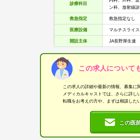
内科、外科、皮
診療科目
ン科、放射線診
救急指定
救急指定なし
医療設備
マルチスライス
開設主体
JA長野厚生連
この求人について
この求人の詳細や最新の情報、募集に
メディカルキャストでは、さらに詳し
転職をお考えの方や、まずは相談した
この医