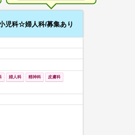
小児科☆婦人科/募集あり
科
婦人科
精神科
皮膚科