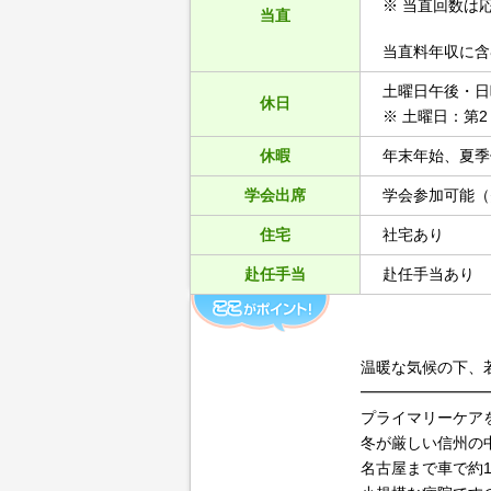
※ 当直回数は
当直
当直料年収に含
土曜日午後・日
休日
※ 土曜日：第
休暇
年末年始、夏季
学会出席
学会参加可能（
住宅
社宅あり
赴任手当
赴任手当あり
温暖な気候の下、
━━━━━━━━
プライマリーケア
冬が厳しい信州の
名古屋まで車で約1