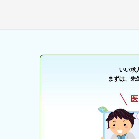
いい求
まずは、先
医