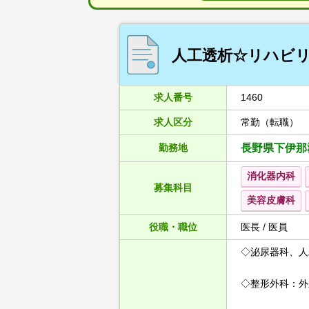
人工透析☆リハビリ
求人番号
1460
求人区分
常勤（転職）
勤務地
長野県下伊那
消化器内科
募集科目
美容皮膚科
役職・職位
医長 / 医員
◇泌尿器科、人
◇整形外科：外