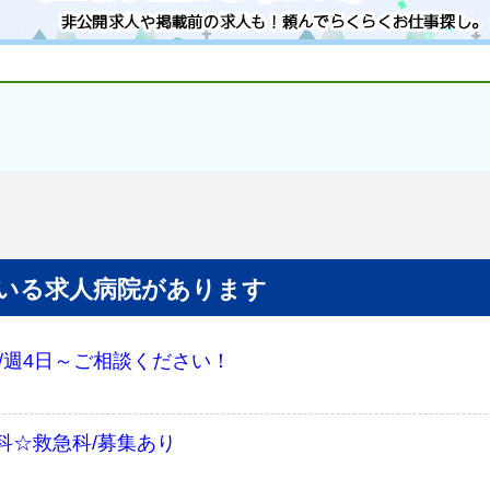
いる求人病院があります
/週4日～ご相談ください！
科☆救急科/募集あり