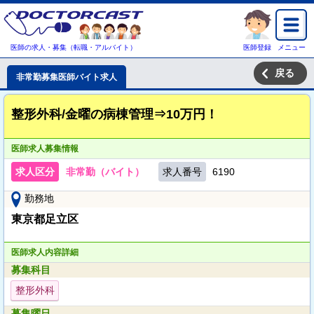
医師の求人・募集（転職・アルバイト）
医師登録
メニュー
戻る
非常勤募集医師バイト求人
整形外科/金曜の病棟管理⇒10万円！
医師求人募集情報
求人区分
非常勤（バイト）
求人番号
6190
勤務地
東京都足立区
医師求人内容詳細
募集科目
整形外科
募集曜日