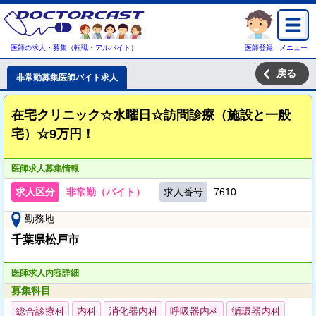
医師の求人・募集（転職・アルバイト）
医師登録
メニュー
戻る
非常勤募集医師バイト求人
在宅クリニック☆水曜日☆訪問診療（施設と一般
宅）☆9万円！
医師求人募集情報
求人区分
非常勤（バイト）
求人番号
7610
勤務地
千葉県松戸市
医師求人内容詳細
募集科目
総合診療科
内科
消化器内科
呼吸器内科
循環器内科