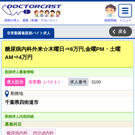
医師の求人・募集（転職・アルバイト）
医師登録
メニュー
戻る
非常勤募集医師バイト求人
糖尿病内科外来☆木曜日⇒8万円,金曜PM・土曜
AM⇒4万円
医師求人募集情報
求人区分
非常勤（バイト）
求人番号
3100
勤務地
千葉県四街道市
医師求人内容詳細
募集科目
糖尿病内科
内分泌内科