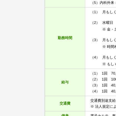
（5）内科外来：火9
（1）
月もしくは
（2）
水曜日 9:
※ 金・土
勤務時間
（3）
月もしくは
※ 時間
（4）
月もしくは
※ もしく
（1） 1回 70,
（2） 1回 10
給与
（3） 1回 40,
（4） 1回 40
交通費別途支給
交通費
※ 法人規定に
備考
電子カルテ、車