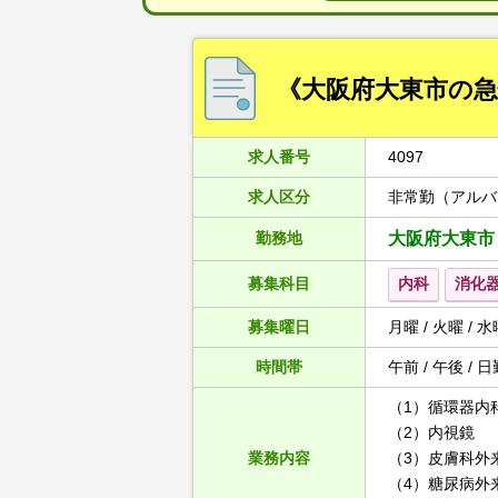
《大阪府大東市の
求人番号
4097
求人区分
非常勤（アルバ
勤務地
大阪府大東市
募集科目
内科
消化
募集曜日
月曜 / 火曜 / 水
時間帯
午前 / 午後 / 日
（1）循環器内
（2）内視鏡
業務内容
（3）皮膚科外
（4）糖尿病外