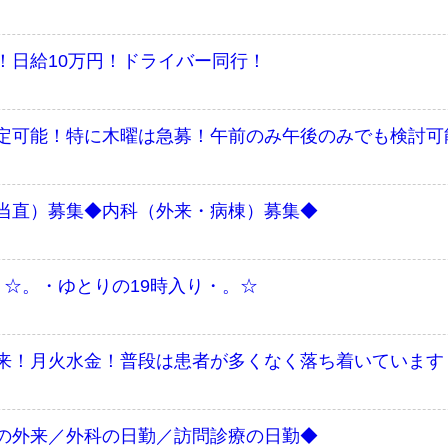
！日給10万円！ドライバー同行！
定可能！特に木曜は急募！午前のみ午後のみでも検討可
当直）募集◆内科（外来・病棟）募集◆
☆。・ゆとりの19時入り・。☆
来！月火水金！普段は患者が多くなく落ち着いています
の外来／外科の日勤／訪問診療の日勤◆