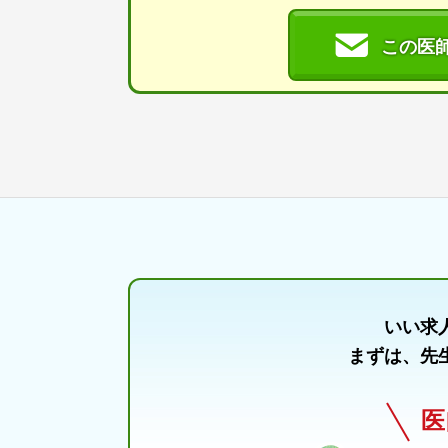
この医
いい求
まずは、先
医