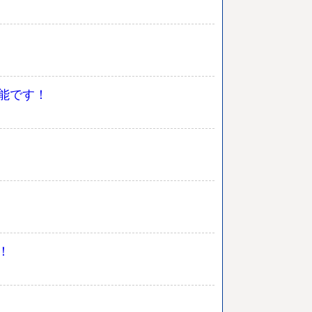
能です！
！