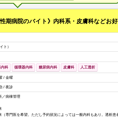
急性期病院のバイト》内科系・皮膚科などお
イト）
器内科
循環器内科
糖尿病内科
皮膚科
人工透析
曜 / 金曜
勤 / 夜診
科／病棟管理
来
来（専門医を希望。ただし予約状況によっては一般内科もあり。透析患