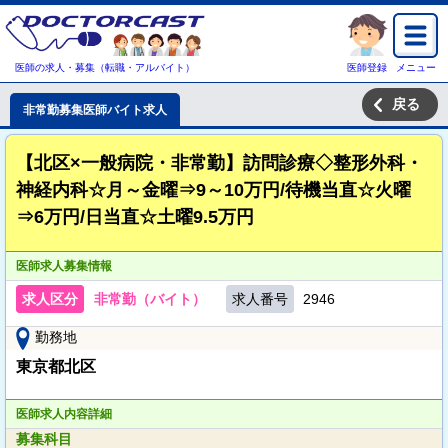
医師の求人・募集（転職・アルバイト）
医師登録
メニュー
戻る
非常勤募集医師バイト求人
【北区×一般病院・非常勤】訪問診療◇整形外科・
神経内科☆月～金曜⇒9～10万円/待機当直☆火曜
⇒6万円/日当直☆土曜9.5万円
医師求人募集情報
求人区分
非常勤（バイト）
求人番号
2946
勤務地
東京都北区
医師求人内容詳細
募集科目