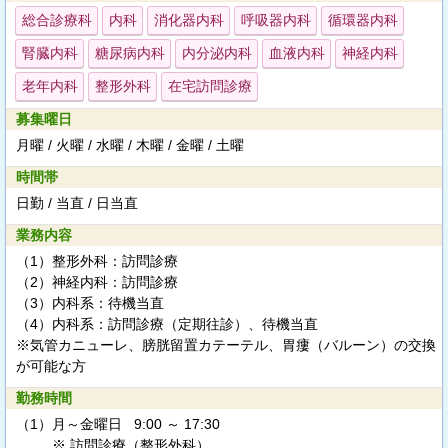
総合診療科
内科
消化器内科
呼吸器内科
循環器内科
腎臓内科
糖尿病内科
内分泌内科
血液内科
神経内科
老年内科
整形外科
在宅訪問診療
募集曜日
月曜 / 火曜 / 水曜 / 木曜 / 金曜 / 土曜
時間帯
日勤 / 当直 / 日当直
業務内容
（1）整形外科：訪問診療
（2）神経内科：訪問診療
（3）内科系：待機当直
（4）内科系：訪問診療（定期往診）、待機当直
※気管カニューレ、膀胱留置カテーテル、胃瘻（バルーン）の交換
が可能な方
勤務時間
（1）
月～金曜日 9:00 ～ 17:30
※ 訪問診療（整形外科）