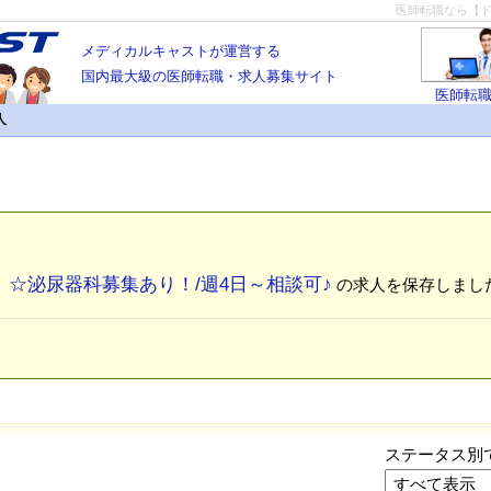
医師転職なら【
メディカルキャストが運営する
国内最大級の医師転職・求人募集サイト
医師転
人
☆泌尿器科募集あり！/週4日～相談可♪
の求人を保存しまし
ステータス別