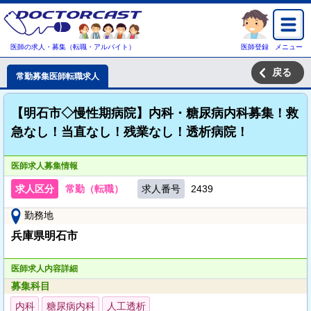
医師の求人・募集（転職・アルバイト）
医師登録
メニュー
戻る
常勤募集医師転職求人
【明石市◇慢性期病院】内科・糖尿病内科募集！救
急なし！当直なし！残業なし！透析病院！
医師求人募集情報
求人区分
常勤（転職）
求人番号
2439
勤務地
兵庫県明石市
医師求人内容詳細
募集科目
内科
糖尿病内科
人工透析