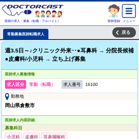
医師の求人・募集（転職・アルバイト）
医師登録
メニュー
戻る
常勤募集医師転職求人
週3.5日～♪クリニック外来‥●耳鼻科 → 分院長候補
●皮膚科/小児科 → 立ち上げ募集
医師求人募集情報
求人区分
常勤（転職）
求人番号
16100
勤務地
岡山県倉敷市
医師求人内容詳細
募集科目
小児科
皮膚科
耳鼻咽喉科