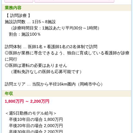
業務内容
【 訪問診療 】
施設訪問数 … 1日5～8施設
（診療時間目安：1施設あたり平均30分～1時間）
割合：施設100％
訪問体制 … 医師1名＋看護師1名の2名体制で訪問
◎医師が業務に専念できるよう、独自に育成している看護師が診療
に同行
◎医師は運転の必要はありません
（運転免許なしの医師も応募可能です）
訪問エリア … 当院から半径16km圏内（岡崎市中心）
年収
1,800万円 ～ 2,200万円
＜週5日勤務のモデル給与＞
卒後10年目の場合 1,800万円
卒後20年目の場合 2,000万円
卒後30年目の場合 2,200万円