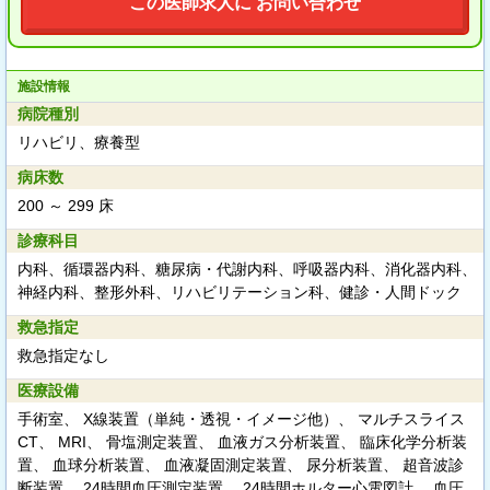
この医師求人に お問い合わせ
施設情報
病院種別
リハビリ、療養型
病床数
200 ～ 299 床
診療科目
内科、循環器内科、糖尿病・代謝内科、呼吸器内科、消化器内科、
神経内科、整形外科、リハビリテーション科、健診・人間ドック
救急指定
救急指定なし
医療設備
手術室、 X線装置（単純・透視・イメージ他）、 マルチスライス
CT、 MRI、 骨塩測定装置、 血液ガス分析装置、 臨床化学分析装
置、 血球分析装置、 血液凝固測定装置、 尿分析装置、 超音波診
断装置、 24時間血圧測定装置、 24時間ホルター心電図計、 血圧