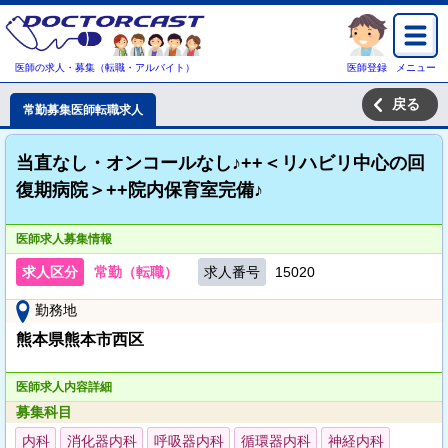
医師の求人・募集（転職・アルバイト）
医師登録
メニュー
戻る
常勤募集医師転職求人
当直なし・オンコールなし♪++＜リハビリ中心の回
復期病院＞++院内保育室完備♪
医師求人募集情報
求人区分
常勤（転職）
求人番号
15020
勤務地
熊本県熊本市西区
医師求人内容詳細
募集科目
内科
消化器内科
呼吸器内科
循環器内科
神経内科