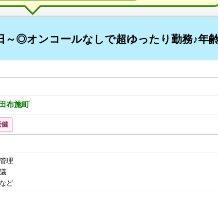
日～◎オンコールなしで超ゆったり勤務♪年
田布施町
老健
管理
議
など