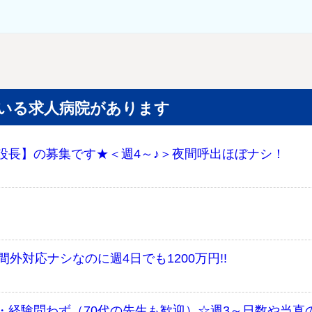
いる求人病院があります
設長】の募集です★＜週4～♪＞夜間呼出ほぼナシ！
間外対応ナシなのに週4日でも1200万円!!
経験問わず（70代の先生も歓迎）☆週3～日数や当直の