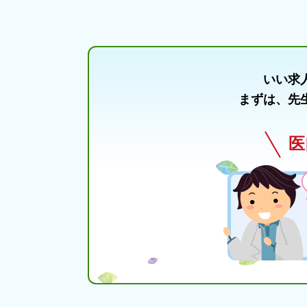
いい求
まずは、先
医