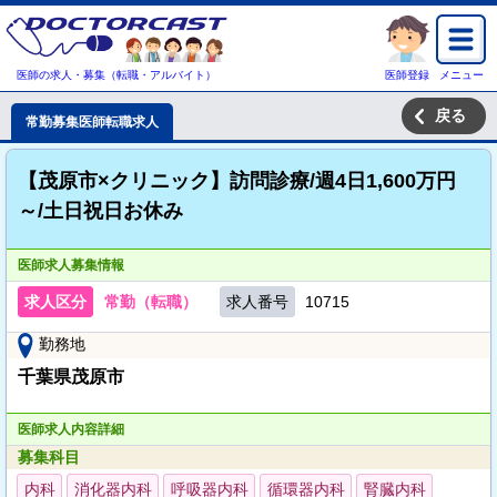
医師の求人・募集（転職・アルバイト）
医師登録
メニュー
戻る
常勤募集医師転職求人
【茂原市×クリニック】訪問診療/週4日1,600万円
～/土日祝日お休み
医師求人募集情報
求人区分
常勤（転職）
求人番号
10715
勤務地
千葉県茂原市
医師求人内容詳細
募集科目
内科
消化器内科
呼吸器内科
循環器内科
腎臓内科