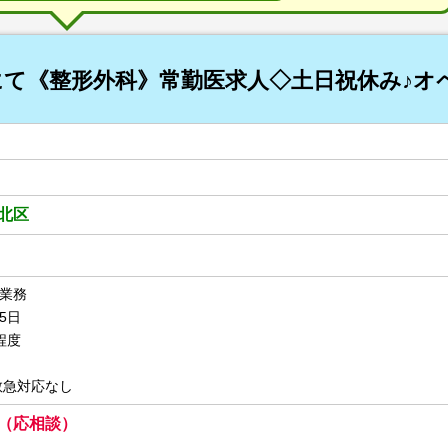
て《整形外科》常勤医求人◇土日祝休み♪オ
北区
業務
5日
程度
救急対応なし
～ （応相談）