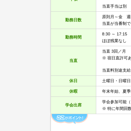
当直手当は別
原則月～金 週
勤務日数
当直が当番制で
8:30 ～ 17:15
勤務時間
ほぼ残業なし
当直 3回／月
※ 宿日直許可
当直
当直料別途支給
休日
土曜日・日曜日
休暇
年末年始、夏季
学会参加可能（
学会出席
※ 特に年間回