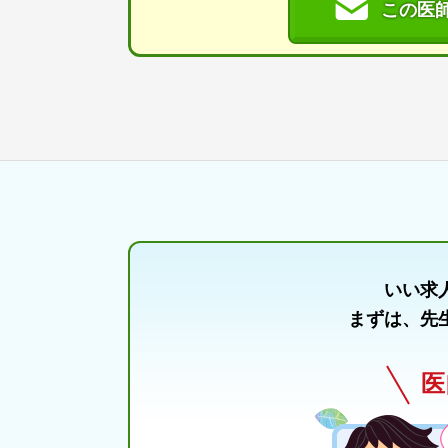
この医
いい求
まずは、先
医