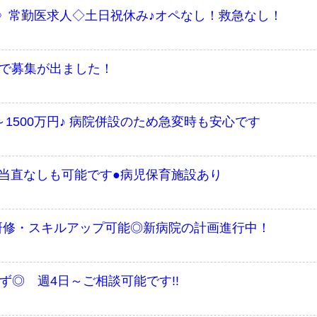
》常勤医求人◇土日祝休み♪オペなし！救急なし！
老健で募集が出ました！
～1500万円♪ 病院併設のため急変時も安心です
・当直なしも可能です●病児保育施設あり
／研修・スキルアップ可能◎新病院の計画進行中！
ず◎ 週4日～ご相談可能です!!