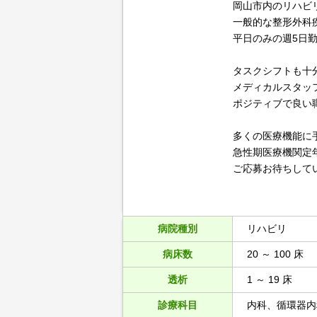
岡山市内のリハビ
一般的な整形外科
平日のみの週5日
タスクシフトも十
メディカルスタッ
ポジティブで良い
多くの医療機能に
急性期医療機関定
ご応募お待ちして
病院種別
リハビリ
病床数
20 ～ 100 床
透析
1 ～ 19 床
診療科目
内科、循環器内