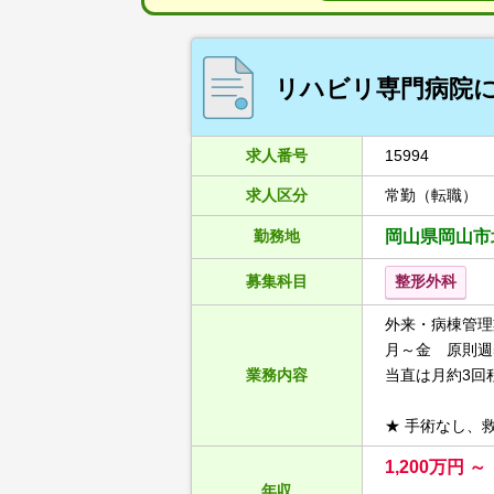
リハビリ専門病院に
求人番号
15994
求人区分
常勤（転職）
勤務地
岡山県岡山市
募集科目
整形外科
外来・病棟管理
月～金 原則週
業務内容
当直は月約3回
★ 手術なし、
1,200万円 
年収