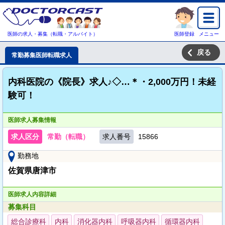
医師の求人・募集（転職・アルバイト）
医師登録
メニュー
戻る
常勤募集医師転職求人
内科医院の《院長》求人♪◇…＊・2,000万円！未経
験可！
医師求人募集情報
求人区分
常勤（転職）
求人番号
15866
勤務地
佐賀県唐津市
医師求人内容詳細
募集科目
総合診療科
内科
消化器内科
呼吸器内科
循環器内科