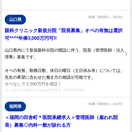
入所者の健康管理が中心の穏やかな勤務ですので、ワークライフ
バランスを重視される先生や、セカンドキャリアをお考えの先生
（転職・医師求人：16106）
山口県
に最適な求人です。
眼科クリニック新規分院「院長募集」オペの有無は選択
ゆとりある勤務環境をお探しの先生は、ぜひ一度ご検討くださ
い。
可*^^*年俸3,000万円可!!
山口県内にて新規眼科分院の開設に伴う、院長（管理医師・法人
施設は緑豊かな大公園に隣接し、周防灘の青い海を一望できる風
理事）募集です。
光明媚なロケーションです。
オペの有無、勤務日数、休日の曜日（土日休み等）については、
先生の希望に合わせた働き方の相談が可能です。
オペなしで 2,000万円を保証！
オペありの場合は 3,000万円まで提示可能！
┏━━━━━━━━━━━━━━┓
（転職・医師求人：16105）
福岡県
新規オープンの分院長求人
＜福岡の田舎町＊医院承継求人＞管理医師（雇われ院
┗━━━━━━━━━━━━━━┛
●高待遇！
長）募集◇内科一般が診れる方
オペなしでも2,000万円、オペありなら3,000万円！