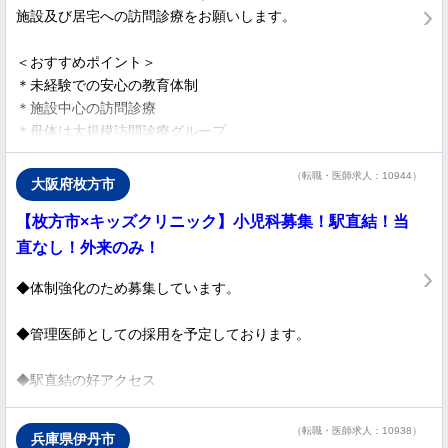
施設及び居宅への訪問診療をお願いします。
＊インセンティブあり
＊週3日～OK
＜おすすめポイント＞
＊未経験での安心の教育体制
＊施設中心の訪問診療
＊母体は大規模訪問診療グループ
（転職・医師求人：10944）
大阪府枚方市
【枚方市×キッズクリニック】小児科募集！駅直結！当
直なし！外来のみ！
◆体制強化のため募集しています。
◆管理医師としての採用を予定しております。
◆駅直結の好アクセス
（転職・医師求人：10938）
兵庫県伊丹市