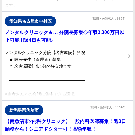
ます。
プライベートと高収入を両立したい先生におすすめの求人です。
（転職・医師求人：9894）
愛知県名古屋市中村区
整形外科はオペなしの勤務となります。
メンタルクリニック★… 分院長募集◇年収3,000万円以
内科領域については内科医のフォロー体制もあるため無理なくご
勤務いただける環境です。
上可能!!!週4日も可能♪
PT・OT・STも在籍し、在宅復帰に向けてリハビリ体制をつくっ
メンタルクリニック分院【名古屋院】開院！
ています。
★ 院長先生（管理者）募集！
＊ 名古屋駅徒歩1分の好立地です
・――――――――――――――――――・
●患者さんとの会話に集中できる環境
医師1名につき医療秘書を1名配置しているため、先生は患者さ
んのお話をじっくり聞いて診察に当たることが可能です。
（転職・医師求人：11036）
新潟県南魚沼市
【南魚沼市×内科クリニック】一般内科医師募集！週3日
●学閥や医局は存在しません
出身大学や過去のご勤務歴は問いません。
勤務から！シニアドクター可！高額年収！