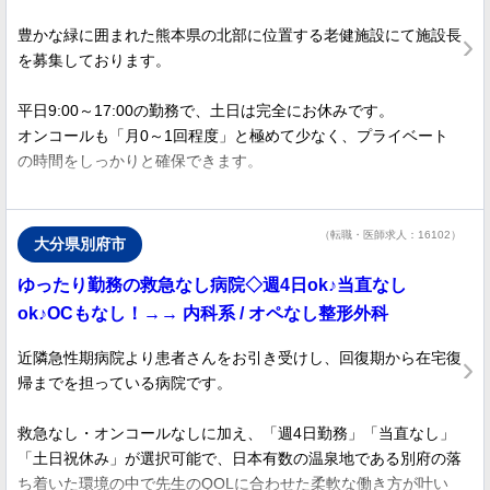
豊かな緑に囲まれた熊本県の北部に位置する老健施設にて施設長
を募集しております。
平日9:00～17:00の勤務で、土日は完全にお休みです。
オンコールも「月0～1回程度」と極めて少なく、プライベート
の時間をしっかりと確保できます。
ご自身のペースを大切にしながら、入所者一人一人とじっくり向
き合って健康管理を実践したい先生に最適な求人です。
（転職・医師求人：16102）
大分県別府市
ゆったり勤務の救急なし病院◇週4日ok♪当直なし
住宅手当や赴任手当の相談も可能ですので、ご興味のある方はお
気軽にお問い合わせください。
ok♪OCもなし！→→ 内科系 / オペなし整形外科
近隣急性期病院より患者さんをお引き受けし、回復期から在宅復
帰までを担っている病院です。
救急なし・オンコールなしに加え、「週4日勤務」「当直なし」
「土日祝休み」が選択可能で、日本有数の温泉地である別府の落
ち着いた環境の中で先生のQOLに合わせた柔軟な働き方が叶い