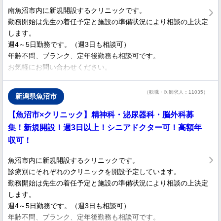
院内には煩わしい医局もありませんし、年功序列もありません。
南魚沼市内に新規開設するクリニックです。
勤務開始は先生の着任予定と施設の準備状況により相談の上決定
●長く働ける環境
します。
医師の育児休暇制度が充実しています。
週4～5日勤務です。（週3日も相談可）
残業もほとんどありません。
年齢不問、ブランク、定年後勤務も相談可です。
通勤便利な駅前立地です。
お気軽にお問い合わせください。
●やりがいを感じる職場
若年層の患者さんが多く比較的回復が早いため、社会復帰してい
（転職・医師求人：11035）
新潟県魚沼市
く姿を目の当たりにできることにやりがいを感じていただけま
す。
【魚沼市×クリニック】精神科・泌尿器科・脳外科募
患者層は、大半が神経症圏の患者さんとなっており、女性が7割
集！新規開設！週3日以上！シニアドクター可！高額年
くらいです。
収可！
・――――――――――――――――――・
魚沼市内に新規開設するクリニックです。
診療別にそれぞれのクリニックを開設予定しています。
少しでもご興味をお持ちいただけましたら、まずはお気軽にお問
勤務開始は先生の着任予定と施設の準備状況により相談の上決定
い合わせくださいませ。
します。
ご勤務曜日など先生のご希望をお伺いしながら、ご勤務をご相談
週4～5日勤務です。（週3日も相談可）
させていただけますと幸いでございます。
年齢不問、ブランク、定年後勤務も相談可です。