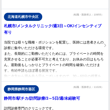
お気軽にお問い合わせください。
（転職・医師求人：10955）
北海道札幌市中央区
札幌市/メンタルクリニック/週3日～OK/インセンティブ
有り
当院では様々な職種・ポジションを配置し、医師には患者さんの
診察に集中いただける環境です。
また、長期的にご勤務いただくためには、プライベートの時間を
充実させることが必要不可欠と考えており、お休みの日はもちろ
ん、退勤後もしっかりとプライベートの時間を確保いただけま
す。有給申請もほぼ通る状況です。
急に夕方から混み合う日もございますので、30～60分の残業を
ご依頼することもございますが、実態として、年間の残業平均時
間は30分/日にも満たない状況です。
（転職・医師求人：11028）
静岡県静岡市葵区
静岡市/駅チカ/訪問診療/3～5日/週/未経験可
＜おすすめポイント＞
＊通勤便利
訪問診療専門のクリニックです。
＊救急対応なし