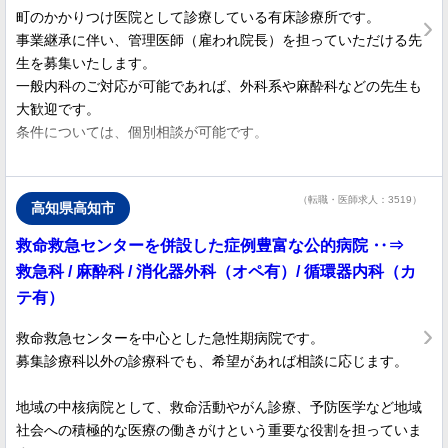
町のかかりつけ医院として診療している有床診療所です。
￣￣￣v￣￣￣￣￣￣￣￣￣￣￣￣￣￣￣￣￣￣￣￣￣
事業継承に伴い、管理医師（雇われ院長）を担っていただける先
先生のご経験等に応じて柔軟に相談可能です。
生を募集いたします。
さらに、実績に応じた昇給もありますので、モチベーション高く
一般内科のご対応が可能であれば、外科系や麻酔科などの先生も
ご勤務いただけます。
大歓迎です。
条件については、個別相談が可能です。
●オペなし（外来のみ）も大歓迎！
土日休みも相談可能！
☆⌒＊・＊⌒☆＊・＊⌒☆＊・＊⌒☆
￣￣￣v￣￣￣￣￣￣￣￣￣￣￣￣￣￣￣￣￣￣￣￣￣
（転職・医師求人：3519）
オペの有無は問いません。
高知県高知市
当院のある福岡県北東部の町は、暮らしのそばにたくさんの自然
「これからは外来中心で落ち着いて勤務したい」という先生も大
救命救急センターを併設した症例豊富な公的病院 ‥⇒
があふれています。
歓迎です。
海あり、山あり、川ありと三拍子揃っているのも魅力の1つで
救急科 / 麻酔科 / 消化器外科（オペ有）/ 循環器内科（カ
先生のライフスタイルに合わせて「土日休み」や「半日×2日の
す。
休み」なども柔軟に相談に応じます。
テ有）
田舎暮らしがしてみたいという先生も歓迎！
救命救急センターを中心とした急性期病院です。
引越・帰省費用を法人負担、医師住宅完備など手厚いサポートあ
●自由度の高い「オープニング院長」
募集診療科以外の診療科でも、希望があれば相談に応じます。
り♪
医局人事なし！
￣￣￣v￣￣￣￣￣￣￣￣￣￣￣￣￣￣￣￣￣￣￣￣￣
地域の中核病院として、救命活動やがん診療、予防医学など地域
検査機器の選定など、先生の使いやすいクリニック環境を一緒に
社会への積極的な医療の働きがけという重要な役割を担っていま
作っていくことができます。