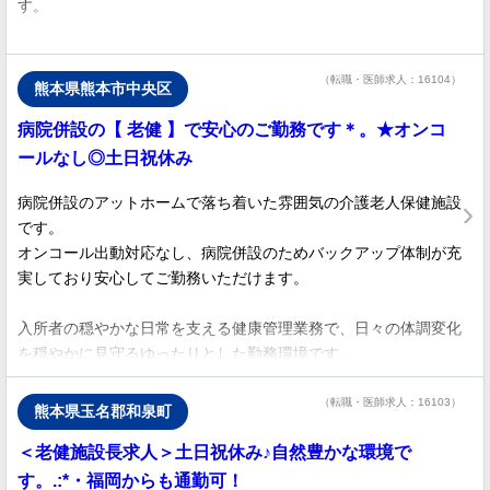
す。
もし手術をご希望される場合は、白内障や硝子体手術など、先生
のスキルに合わせた設備・機器をご相談のうえ導入いたします。
JR高知駅北側に位置し、イオン高知ショッピングセンターも徒
また、大学医局との関わりもないため、派閥を気にせずのびのび
歩圏内に隣接しており生活環境が整っています。
（転職・医師求人：16104）
とご自身の診療に集中できます。
熊本県熊本市中央区
また、JR高知駅周辺の都市開発により周辺道路も拡張されてお
病院併設の【 老健 】で安心のご勤務です＊。★オンコ
り、小中学校も近くにあります。
ールなし◎土日祝休み
病院併設のアットホームで落ち着いた雰囲気の介護老人保健施設
です。
オンコール出動対応なし、病院併設のためバックアップ体制が充
実しており安心してご勤務いただけます。
入所者の穏やかな日常を支える健康管理業務で、日々の体調変化
を穏やかに見守るゆったりとした勤務環境です。
体力的負担が少ないため、ワークライフバランスを重視したい医
師や、ベテランドクターにもおすすめの求人です。
（転職・医師求人：16103）
熊本県玉名郡和泉町
＜老健施設長求人＞土日祝休み♪自然豊かな環境で
熊本市中心部の好立地かつ、最寄り駅から徒歩圏内と、アクセス
良好です。
す。.:*・福岡からも通勤可！