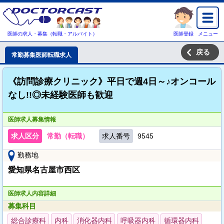
医師の求人・募集（転職・アルバイト）
医師登録
メニュー
戻る
常勤募集医師転職求人
《訪問診療クリニック》平日で週4日～♪オンコール
なし!!◎未経験医師も歓迎
医師求人募集情報
求人区分
常勤（転職）
求人番号
9545
勤務地
愛知県名古屋市西区
医師求人内容詳細
募集科目
総合診療科
内科
消化器内科
呼吸器内科
循環器内科