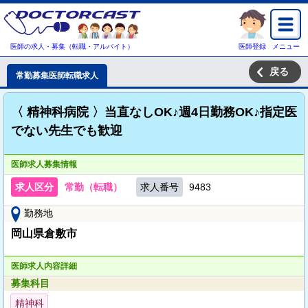
医師の求人・募集（転職・アルバイト）
医師登録
メニュー
戻る
常勤募集医師転職求人
〈 精神科病院 〉当直なしOK♪週4日勤務OK♪指定医
でない先生でも歓迎
医師求人募集情報
求人区分
常勤（転職）
求人番号
9483
勤務地
岡山県倉敷市
医師求人内容詳細
募集科目
精神科