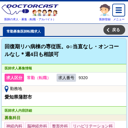
医師の求人・募集（転職・アルバイト）
医師登録
メニュー
戻る
常勤募集医師転職求人
回復期リハ病棟の専従医。o○当直なし・オンコー
ルなし＊週4日も相談可
医師求人募集情報
求人区分
常勤（転職）
求人番号
9320
勤務地
愛知県蒲郡市
医師求人内容詳細
募集科目
神経内科
脳神経外科
整形外科
リハビリテーション科