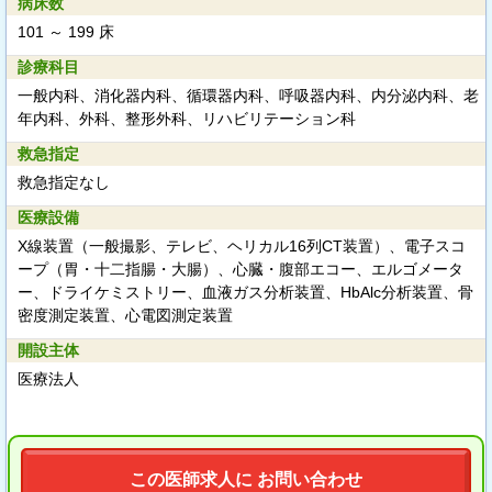
病床数
101 ～ 199 床
診療科目
一般内科、消化器内科、循環器内科、呼吸器内科、内分泌内科、老
年内科、外科、整形外科、リハビリテーション科
救急指定
救急指定なし
医療設備
X線装置（一般撮影、テレビ、ヘリカル16列CT装置）、電子スコ
ープ（胃・十二指腸・大腸）、心臓・腹部エコー、エルゴメータ
ー、ドライケミストリー、血液ガス分析装置、HbAlc分析装置、骨
密度測定装置、心電図測定装置
開設主体
医療法人
この医師求人に お問い合わせ