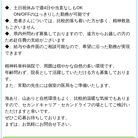
￣￣￣￣￣￣￣￣￣￣￣￣￣￣￣￣
◆。土日祝休みで週4日や当直なしもOK
ON/OFFのはっきりした勤務が可能です
◆。患者さんについては、比較的落ち着いた方が多く、精神救急
もございません
◆。県内外問わず募集しておりますので、遠方からお越しの方の
ため赴任費の支給がございます
◆。給与や条件面のご相談可能なので、希望に沿った勤務が実現
できます
精神科単科病院で、周囲は穏やかな自然の多い環境です。
年齢問わず、院長として活躍していただける方も募集しておりま
す。
また、常勤の先生には個室の医局をご準備いたします。
海あり、山ありと自然環境もよく、比較的温暖な気候でもありま
すので、セカンドキャリア・セカンドライフの場としてご検討い
ただけますと幸いです。
ぜひご応募お待ちしております。
まずは、お気軽にお問合せ下さい。