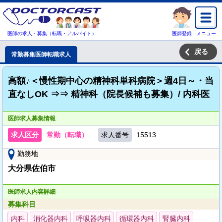
医師の求人・募集（転職・アルバイト）
医師登録
メニュー
戻る
常勤募集医師転職求人
高額♪＜慢性期中心の精神科単科病院＞週4日～・当
直なしOK ⇒⇒ 精神科（院長候補も募集）/ 内科医
医師求人募集情報
求人区分
常勤（転職）
求人番号
15513
勤務地
大分県佐伯市
医師求人内容詳細
募集科目
内科
消化器内科
呼吸器内科
循環器内科
腎臓内科