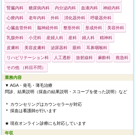
腎臓内科
糖尿病内科
内分泌内科
血液内科
神経内科
心療内科
老年内科
外科
消化器外科
呼吸器外科
心臓血管外科
脳神経外科
整形外科
形成外科
美容外科
乳腺外科
小児科
産婦人科
産科
婦人科
精神科
皮膚科
美容皮膚科
泌尿器科
眼科
耳鼻咽喉科
リハビリテーション科
人工透析
放射線科
麻酔科
救急科
その他 （科目不問）
業務内容
▼ AGA・発毛・薄毛治療
問診、結果説明（採血の結果説明・スコープを使った説明）など
＊ カウンセリングはカウンセラーが対応
＊ 採血は看護師が行います
★ 現在オンライン診療にも対応しています
年収