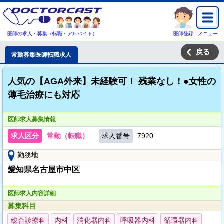
医師の求人・募集（転職・アルバイト）
医師登録
メニュー
戻る
常勤募集医師転職求人
人気の【AGA外来】未経験可！ 残業なし！●女性の
薄毛治療にも対応
医師求人募集情報
求人区分
常勤（転職）
求人番号
7920
勤務地
愛知県名古屋市中区
医師求人内容詳細
募集科目
総合診療科
内科
消化器内科
呼吸器内科
循環器内科