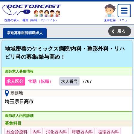
医師の求人・募集（転職・アルバイト）
医師登録
メニュー
戻る
常勤募集医師転職求人
地域密着のケミックス病院/内科・整形外科・リハ
ビリ科の募集/給与高め！
医師求人募集情報
求人区分
常勤（転職）
求人番号
7767
勤務地
埼玉県日高市
医師求人内容詳細
募集科目
総合診療科
内科
消化器内科
呼吸器内科
循環器内科