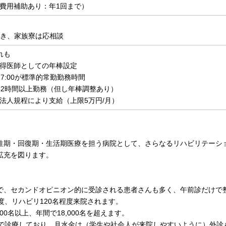
費用補助あり：年1回まで）
/歩き、家族寮は応相談
れも
得医師としての年棒設定
～17:00が標準的常勤勤務時間
32時間以上勤務（但し年棒調整あり）
法人規程により支給（上限5万円/月）
性期・回復期・生活期医療を担う病院として、さらなるリハビリテーシ
拡充を図ります。
で、セカンドオピニオン的に受診される患者さんも多く、午前診だけで整
度、リハビリ120名程度来院されます。
00名以上、年間で18,000名を超えます。
制で診療しており、月水金は（学生や社会人が来院しやすいように）外診