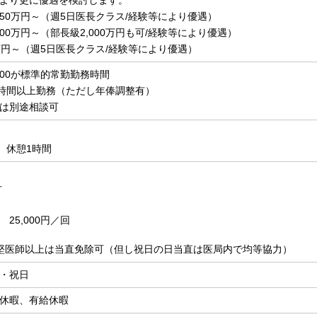
より更に優遇を検討します。
450万円～（週5日医長クラス/経験等により優遇）
300万円～（部長級2,000万円も可/経験等により優遇）
0万円～（週5日医長クラス/経験等により優遇）
7:00が標準的常勤勤務時間
2時間以上勤務（ただし年俸調整有）
は別途相談可
 休憩1時間
可
25,000円／回
堅医師以上は当直免除可（但し祝日の日当直は医局内で均等協力）
・祝日
休暇、有給休暇