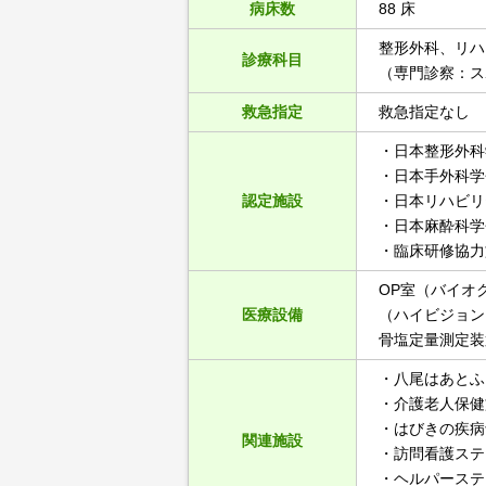
病床数
88 床
整形外科、リハ
診療科目
（専門診察：ス
救急指定
救急指定なし
・日本整形外科
・日本手外科学
認定施設
・日本リハビリ
・日本麻酔科学
・臨床研修協力
OP室（バイオ
医療設備
（ハイビジョン）
骨塩定量測定装
・八尾はあとふ
・介護老人保健
・はびきの疾病
関連施設
・訪問看護ステ
・ヘルパーステ