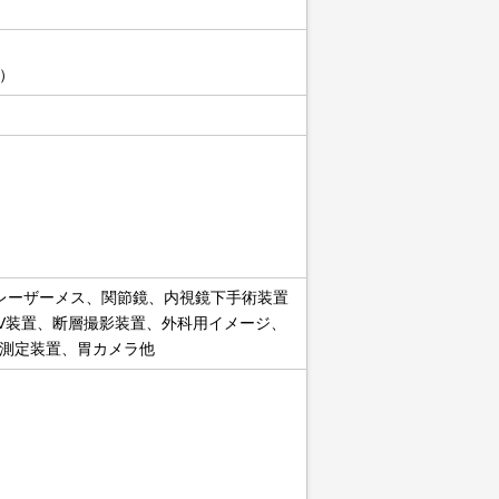
）
レーザーメス、関節鏡、内視鏡下手術装置
X線TV装置、断層撮影装置、外科用イメージ、
測定装置、胃カメラ他