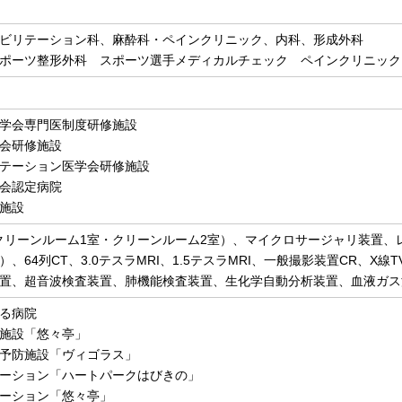
ビリテーション科、麻酔科・ペインクリニック、内科、形成外科
ポーツ整形外科 スポーツ選手メディカルチェック ペインクリニック
学会専門医制度研修施設
会研修施設
テーション医学会研修施設
会認定病院
施設
クリーンルーム1室・クリーンルーム2室）、マイクロサージャリ装置、
、64列CT、3.0テスラMRI、1.5テスラMRI、一般撮影装置CR、
置、超音波検査装置、肺機能検査装置、生化学自動分析装置、血液ガス
る病院
施設「悠々亭」
予防施設「ヴィゴラス」
ーション「ハートパークはびきの」
ーション「悠々亭」