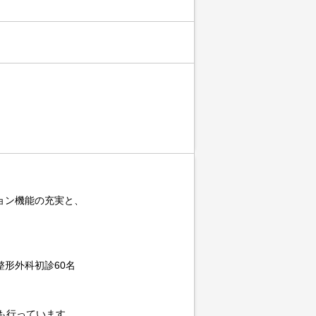
ョン機能の充実と、
形外科初診60名
も行っています。