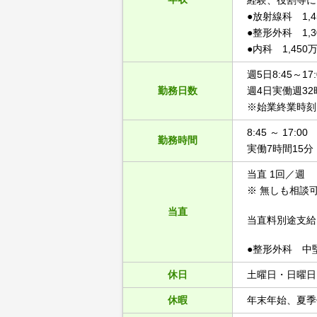
経験、役割等に
●放射線科 1,
●整形外科 1,
●内科 1,45
週5日8:45～1
勤務日数
週4日実働週3
※始業終業時刻
8:45 ～ 17:00
勤務時間
実働7時間15分
当直 1回／週
※ 無しも相談
当直
当直料別途支給
●整形外科 中
休日
土曜日・日曜日
休暇
年末年始、夏季