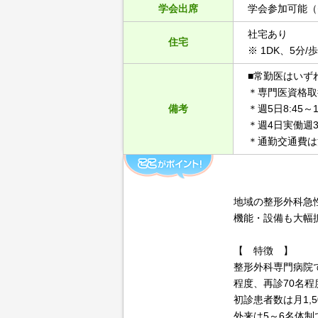
学会出席
学会参加可能（
社宅あり
住宅
※ 1DK、5分
■常勤医はいず
＊専門医資格取
備考
＊週5日8:45
＊週4日実働週
＊通勤交通費は
地域の整形外科急
機能・設備も大幅
【 特徴 】
整形外科専門病院
程度、再診70名程
初診患者数は月1,5
外来は5～6名体