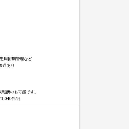
患周術期管理など
優遇あり
果報酬のも可能です。
,040件/月