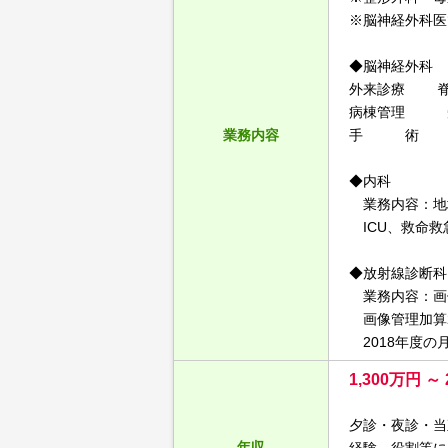
※脳神経外科医
◆脳神経外科
外来診療 脊
病棟管理 受
業務内容
手 術 週
◆内科
業務内容：地
ICU、救命救
◆放射線診断科
業務内容：画
画像管理加算2
2018年度の月平
1,300万円 
夕診・夜診・当
年収