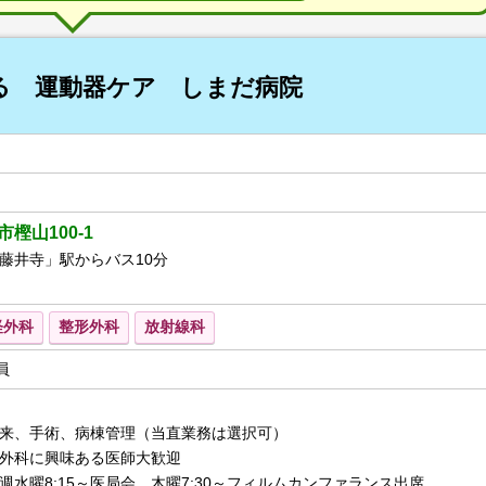
る 運動器ケア しまだ病院
樫山100-1
藤井寺」駅からバス10分
経外科
整形外科
放射線科
員
来、手術、病棟管理（当直業務は選択可）
外科に興味ある医師大歓迎
週水曜8:15～医局会、木曜7:30～フィルムカンファランス出席