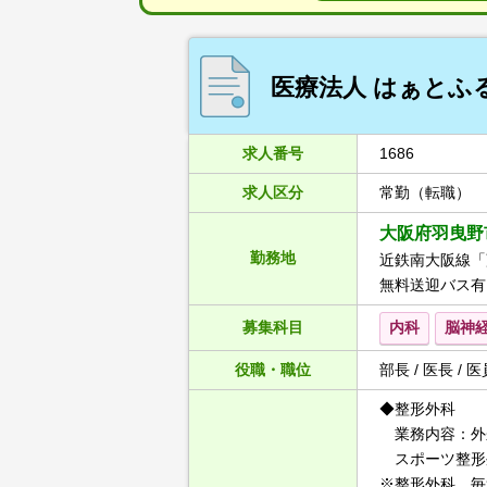
医療法人 はぁとふ
求人番号
1686
求人区分
常勤（転職）
大阪府羽曳野市
勤務地
近鉄南大阪線「
無料送迎バス有
募集科目
内科
脳神
役職・職位
部長 / 医長 / 医
◆整形外科
業務内容：外
スポーツ整形
※整形外科 毎