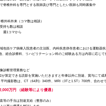
で脊椎外科を専門とする医師及び専門としたい医師も同時募集中
椎外科外来（コマ数は相談）
持ち数は相談
1コマから
域包括ケア病棟入院患者の主治医、内科疾患併存患者における運動器疾
急、総合診療科、リハビリテーション科のご経験ある方は内容に応じて
像診断管理業務など
が算定できる読影を実施いただきますと年俸以外に別途、賞与にて成
均撮影数は、CT（64列）340件、MRI（3Tと1.5T）700件、合わせて1
～ 2,000万円 （経験等により優遇）
直等の手当は別途支給（整形のみ）