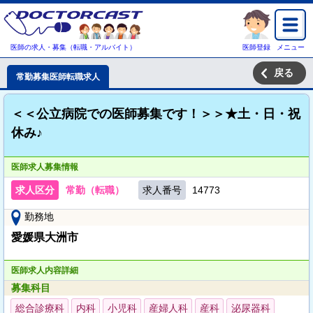
医師の求人・募集（転職・アルバイト）
医師登録
メニュー
戻る
常勤募集医師転職求人
＜＜公立病院での医師募集です！＞＞★土・日・祝
休み♪
医師求人募集情報
求人区分
常勤（転職）
求人番号
14773
勤務地
愛媛県大洲市
医師求人内容詳細
募集科目
総合診療科
内科
小児科
産婦人科
産科
泌尿器科