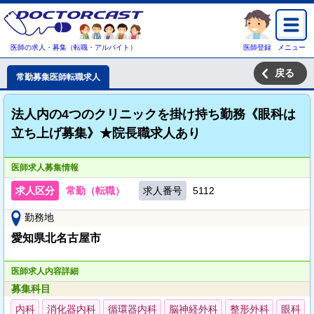
医師の求人・募集（転職・アルバイト）
医師登録
メニュー
戻る
常勤募集医師転職求人
法人内の4つのクリニックを掛け持ち勤務《眼科は
立ち上げ募集》★院長職求人あり
医師求人募集情報
求人区分
常勤（転職）
求人番号
5112
勤務地
愛知県北名古屋市
医師求人内容詳細
募集科目
内科
消化器内科
循環器内科
脳神経外科
整形外科
眼科