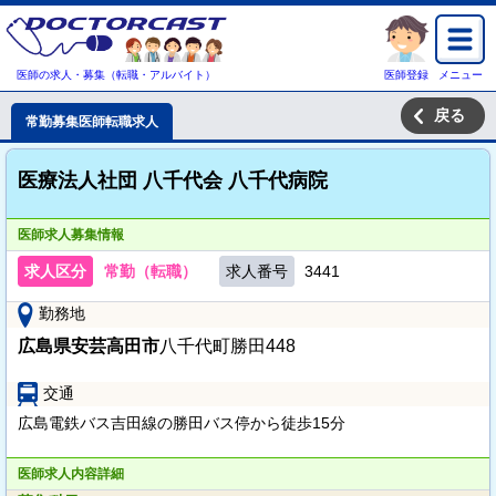
医師の求人・募集（転職・アルバイト）
医師登録
メニュー
戻る
常勤募集医師転職求人
医療法人社団 八千代会 八千代病院
医師求人募集情報
求人区分
常勤（転職）
求人番号
3441
勤務地
広島県安芸高田市
八千代町勝田448
交通
広島電鉄バス吉田線の勝田バス停から徒歩15分
医師求人内容詳細