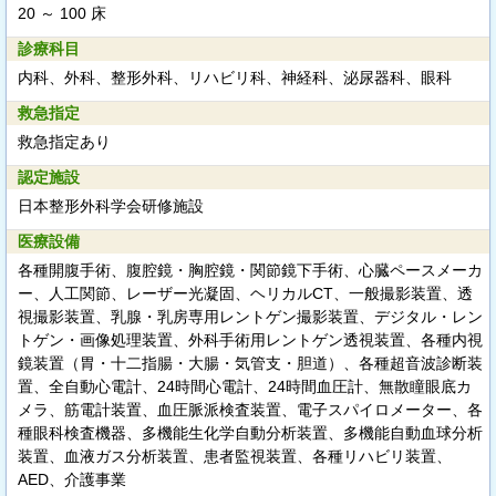
20 ～ 100 床
診療科目
内科、外科、整形外科、リハビリ科、神経科、泌尿器科、眼科
救急指定
救急指定あり
認定施設
日本整形外科学会研修施設
医療設備
各種開腹手術、腹腔鏡・胸腔鏡・関節鏡下手術、心臓ペースメーカ
ー、人工関節、レーザー光凝固、ヘリカルCT、一般撮影装置、透
視撮影装置、乳腺・乳房専用レントゲン撮影装置、デジタル・レン
トゲン・画像処理装置、外科手術用レントゲン透視装置、各種内視
鏡装置（胃・十二指腸・大腸・気管支・胆道）、各種超音波診断装
置、全自動心電計、24時間心電計、24時間血圧計、無散瞳眼底カ
メラ、筋電計装置、血圧脈派検査装置、電子スパイロメーター、各
種眼科検査機器、多機能生化学自動分析装置、多機能自動血球分析
装置、血液ガス分析装置、患者監視装置、各種リハビリ装置、
AED、介護事業