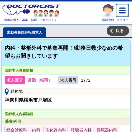
医師の求人・募集（転職・アルバイト）
医師登録
メニュー
戻る
常勤募集医師転職求人
内科・整形外科で募集再開！/勤務日数少なめの希
望もお聞きしています
医師求人募集情報
求人区分
常勤（転職）
求人番号
1772
勤務地
神奈川県横浜市戸塚区
医師求人内容詳細
募集科目
総合診療科
内科
消化器内科
呼吸器内科
循環器内科