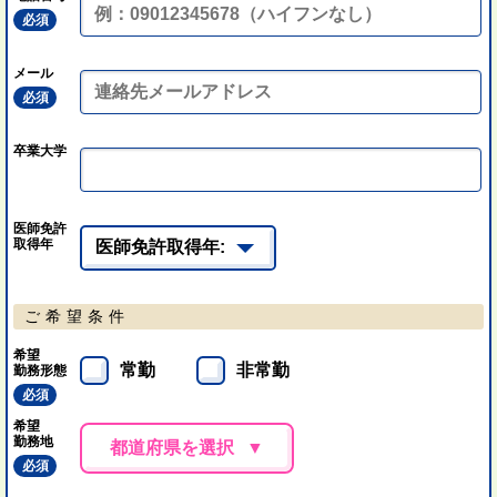
必須
メール
必須
卒業大学
医師免許
取得年
ご希望条件
希望
常勤
非常勤
勤務形態
必須
希望
勤務地
都道府県を選択
必須