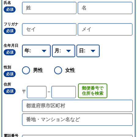
氏名
必須
フリガナ
必須
生年月日
必須
性別
男性
女性
必須
住所
郵便番号で
必須
〒
－
住所を検索
電話番号