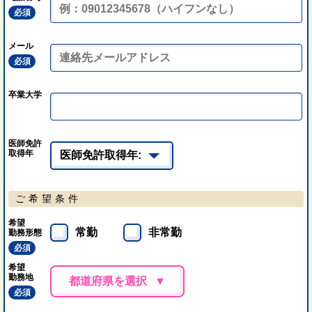
必須
メール
必須
卒業大学
医師免許
取得年
ご希望条件
希望
常勤
非常勤
勤務形態
必須
希望
勤務地
都道府県を選択
必須