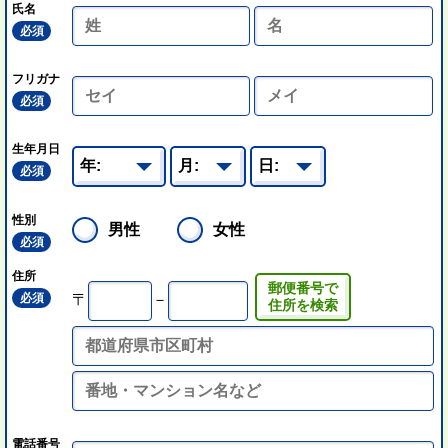
氏名
必須
フリガナ
必須
生年月日
必須
性別
男性
女性
必須
住所
郵便番号で
必須
〒
－
住所を検索
電話番号