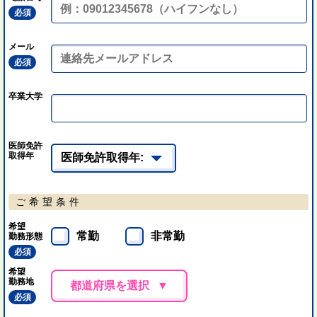
必須
メール
必須
卒業大学
医師免許
取得年
ご希望条件
希望
常勤
非常勤
勤務形態
必須
希望
勤務地
都道府県を選択
必須