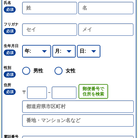
氏名
必須
フリガナ
必須
生年月日
必須
性別
男性
女性
必須
住所
郵便番号で
必須
〒
－
住所を検索
電話番号