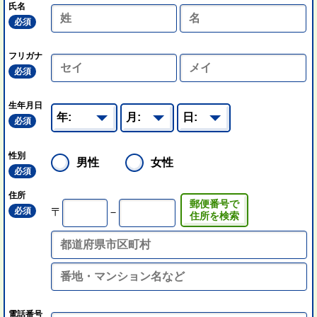
氏名
必須
フリガナ
必須
生年月日
必須
性別
男性
女性
必須
住所
郵便番号で
必須
〒
－
住所を検索
電話番号