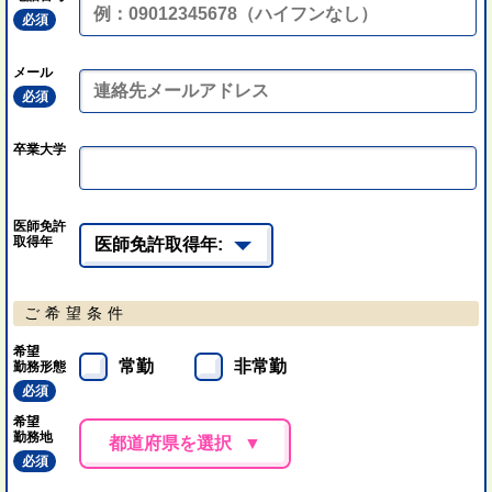
必須
メール
必須
卒業大学
医師免許
取得年
ご希望条件
希望
常勤
非常勤
勤務形態
必須
希望
勤務地
都道府県を選択
必須