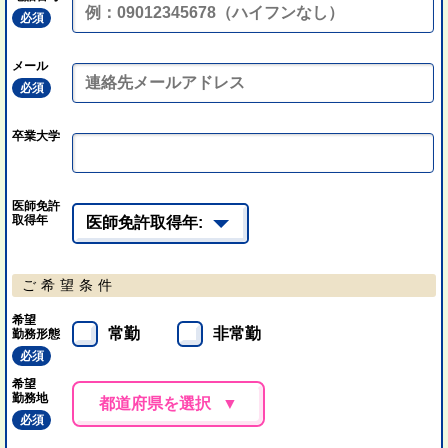
必須
メール
必須
卒業大学
医師免許
取得年
ご希望条件
希望
常勤
非常勤
勤務形態
必須
希望
勤務地
都道府県を選択
必須