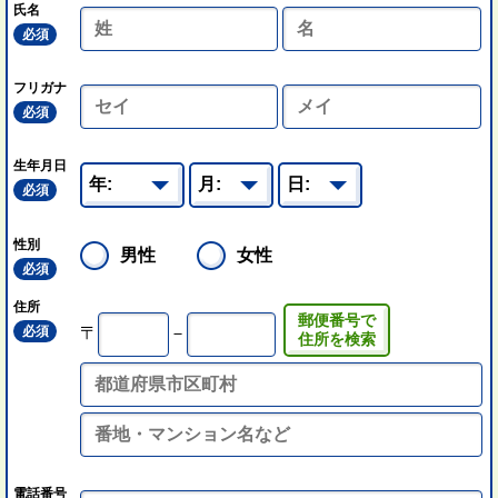
氏名
必須
フリガナ
必須
生年月日
必須
性別
男性
女性
必須
住所
郵便番号で
必須
〒
－
住所を検索
電話番号