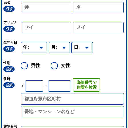
氏名
必須
フリガナ
必須
生年月日
必須
性別
男性
女性
必須
住所
郵便番号で
必須
〒
－
住所を検索
電話番号