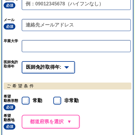
必須
メール
必須
卒業大学
医師免許
取得年
ご希望条件
希望
常勤
非常勤
勤務形態
必須
希望
勤務地
都道府県を選択
必須