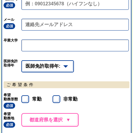
必須
メール
必須
卒業大学
医師免許
取得年
ご希望条件
希望
常勤
非常勤
勤務形態
必須
希望
勤務地
都道府県を選択
必須