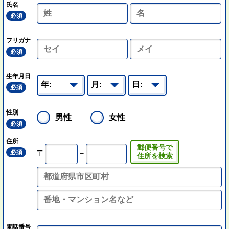
氏名
必須
フリガナ
必須
生年月日
必須
性別
男性
女性
必須
住所
郵便番号で
必須
〒
－
住所を検索
電話番号