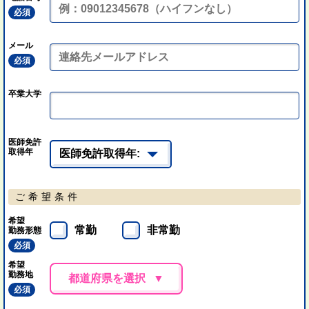
必須
メール
必須
卒業大学
医師免許
取得年
ご希望条件
希望
常勤
非常勤
勤務形態
必須
希望
勤務地
都道府県を選択
必須