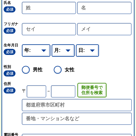
氏名
必須
フリガナ
必須
生年月日
必須
性別
男性
女性
必須
住所
郵便番号で
必須
〒
－
住所を検索
電話番号