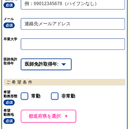
必須
メール
必須
卒業大学
医師免許
取得年
ご希望条件
希望
常勤
非常勤
勤務形態
必須
希望
勤務地
都道府県を選択
必須