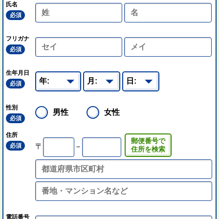
氏名
必須
フリガナ
必須
生年月日
必須
性別
男性
女性
必須
住所
郵便番号で
必須
〒
－
住所を検索
電話番号