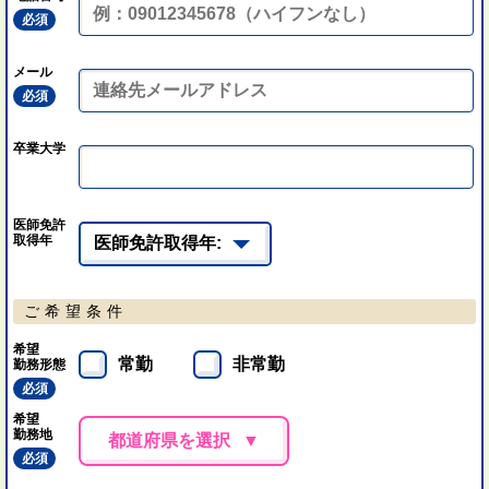
必須
メール
必須
卒業大学
医師免許
取得年
ご希望条件
希望
常勤
非常勤
勤務形態
必須
希望
勤務地
都道府県を選択
必須