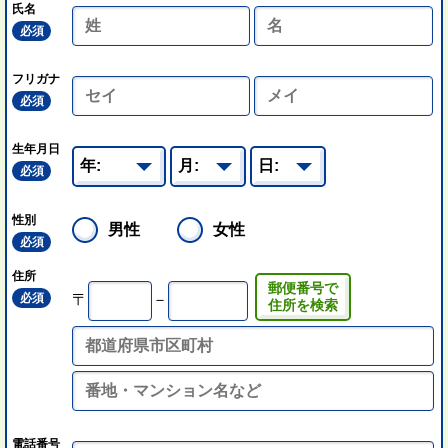
氏名
必須
フリガナ
必須
生年月日
必須
性別
男性
女性
必須
住所
郵便番号で
必須
〒
－
住所を検索
電話番号