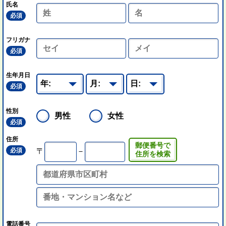
氏名
必須
フリガナ
必須
生年月日
必須
性別
男性
女性
必須
住所
郵便番号で
必須
〒
－
住所を検索
電話番号