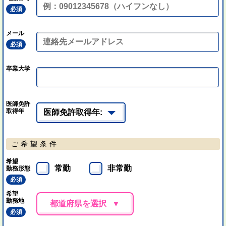
必須
メール
必須
卒業大学
医師免許
取得年
ご希望条件
希望
常勤
非常勤
勤務形態
必須
希望
勤務地
都道府県を選択
必須