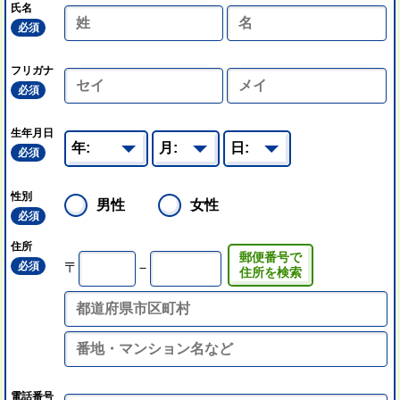
氏名
必須
フリガナ
必須
生年月日
必須
性別
男性
女性
必須
住所
郵便番号で
必須
〒
－
住所を検索
電話番号