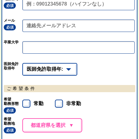
必須
メール
必須
卒業大学
医師免許
取得年
ご希望条件
希望
常勤
非常勤
勤務形態
必須
希望
勤務地
都道府県を選択
必須