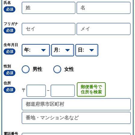
氏名
必須
フリガナ
必須
生年月日
必須
性別
男性
女性
必須
住所
郵便番号で
必須
〒
－
住所を検索
電話番号