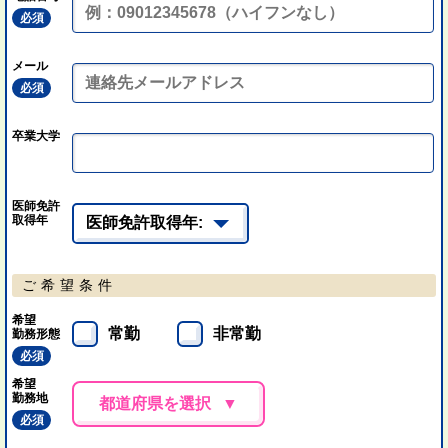
必須
メール
必須
卒業大学
医師免許
取得年
ご希望条件
希望
常勤
非常勤
勤務形態
必須
希望
勤務地
都道府県を選択
必須