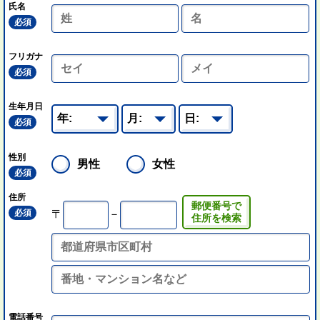
氏名
必須
フリガナ
必須
生年月日
必須
性別
男性
女性
必須
住所
郵便番号で
必須
〒
－
住所を検索
電話番号